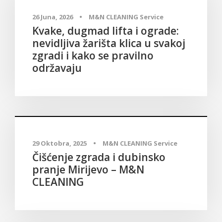
26 Juna, 2026
•
M&N CLEANING Service
Kvake, dugmad lifta i ograde:
nevidljiva žarišta klica u svakoj
zgradi i kako se pravilno
održavaju
Blog
,
Čišćenje zgrada i dubinsko pranje Mirijevo - M&N
CLEANING
29 Oktobra, 2025
•
M&N CLEANING Service
Čišćenje zgrada i dubinsko
pranje Mirijevo – M&N
CLEANING
Blog
,
Čišćenje zgrada i dubinsko pranje Karaburma - M&N
CLEANING