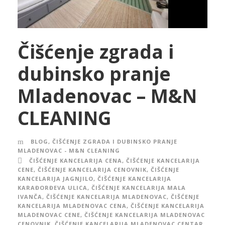
Čišćenje zgrada i
dubinsko pranje
Mladenovac – M&N
CLEANING
BLOG
,
ČIŠĆENJE ZGRADA I DUBINSKO PRANJE
MLADENOVAC - M&N CLEANING
ČIŠĆENJE KANCELARIJA CENA
,
ČIŠĆENJE KANCELARIJA
CENE
,
ČIŠĆENJE KANCELARIJA CENOVNIK
,
ČIŠĆENJE
KANCELARIJA JAGNJILO
,
ČIŠĆENJE KANCELARIJA
KARAĐORĐEVA ULICA
,
ČIŠĆENJE KANCELARIJA MALA
IVANČA
,
ČIŠĆENJE KANCELARIJA MLADENOVAC
,
ČIŠĆENJE
KANCELARIJA MLADENOVAC CENA
,
ČIŠĆENJE KANCELARIJA
MLADENOVAC CENE
,
ČIŠĆENJE KANCELARIJA MLADENOVAC
CENOVNIK
,
ČIŠĆENJE KANCELARIJA MLADENOVAC CENTAR
,