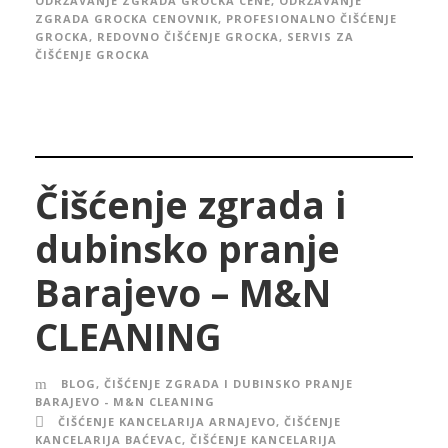
ODRŽAVANJE ZGRADA GROCKA CENE
,
ODRŽAVANJE
ZGRADA GROCKA CENOVNIK
,
PROFESIONALNO ČIŠĆENJE
GROCKA
,
REDOVNO ČIŠĆENJE GROCKA
,
SERVIS ZA
ČIŠĆENJE GROCKA
Čišćenje zgrada i
dubinsko pranje
Barajevo – M&N
CLEANING
BLOG
,
ČIŠĆENJE ZGRADA I DUBINSKO PRANJE
BARAJEVO - M&N CLEANING
ČIŠĆENJE KANCELARIJA ARNAJEVO
,
ČIŠĆENJE
KANCELARIJA BAĆEVAC
,
ČIŠĆENJE KANCELARIJA