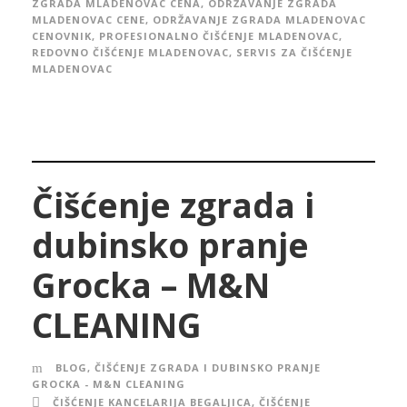
ZGRADA MLADENOVAC CENA
,
ODRŽAVANJE ZGRADA
MLADENOVAC CENE
,
ODRŽAVANJE ZGRADA MLADENOVAC
CENOVNIK
,
PROFESIONALNO ČIŠĆENJE MLADENOVAC
,
REDOVNO ČIŠĆENJE MLADENOVAC
,
SERVIS ZA ČIŠĆENJE
MLADENOVAC
Čišćenje zgrada i
dubinsko pranje
Grocka – M&N
CLEANING
BLOG
,
ČIŠĆENJE ZGRADA I DUBINSKO PRANJE
GROCKA - M&N CLEANING
ČIŠĆENJE KANCELARIJA BEGALJICA
,
ČIŠĆENJE