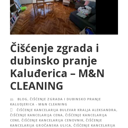
Čišćenje zgrada i
dubinsko pranje
Kaluđerica – M&N
CLEANING
BLOG
,
ČIŠĆENJE ZGRADA I DUBINSKO PRANJE
KALUDJERICA - M&N CLEANING
ČIŠĆENJE KANCELARIJA BULEVAR KRALJA ALEKSANDRA
,
ČIŠĆENJE KANCELARIJA CENA
,
ČIŠĆENJE KANCELARIJA
CENE
,
ČIŠĆENJE KANCELARIJA CENOVNIK
,
ČIŠĆENJE
KANCELARIJA GROČANSKA ULICA
,
ČIŠĆENJE KANCELARIJA