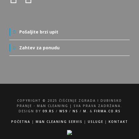
Pošaljite brzi upit
Zahtev za ponudu
COPYRIGHT © 2025 ČIŠĆENJE ZGRADA I DUBINSKO
PRANJE - M&N CLEANING | SVA PRAVA ZADRŽANA.
DESIGN BY
09.RS
/
WS9
/
NS
/
M.
&
FIRMA.CO.RS
POČETNA
|
M&N CLEANING SERVIS
|
USLUGE
|
KONTAKT