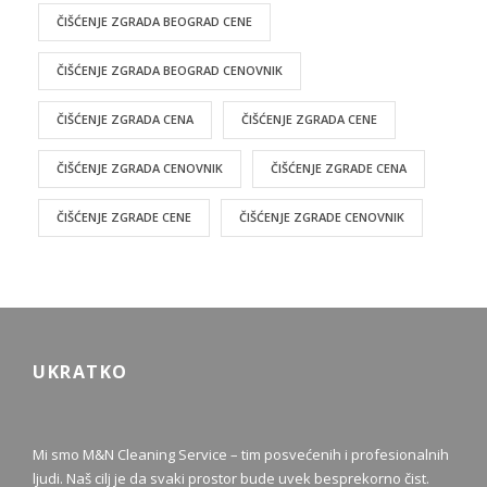
ČIŠĆENJE ZGRADA BEOGRAD CENE
ČIŠĆENJE ZGRADA BEOGRAD CENOVNIK
ČIŠĆENJE ZGRADA CENA
ČIŠĆENJE ZGRADA CENE
ČIŠĆENJE ZGRADA CENOVNIK
ČIŠĆENJE ZGRADE CENA
ČIŠĆENJE ZGRADE CENE
ČIŠĆENJE ZGRADE CENOVNIK
UKRATKO
Mi smo M&N Cleaning Service – tim posvećenih i profesionalnih
ljudi. Naš cilj je da svaki prostor bude uvek besprekorno čist.