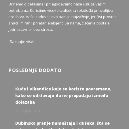
Brinemo o detaljima i prilagođavamo naše usluge vašim
potrebama. Koristimo visokokvalitetna i ekološki prihvatljiva
sredstva. Vaše zadovoljstvo nam je najvažnije, jer čist prostor
znači i miran i prijatan ambijent. Sa nama, čišćenje postaje
jednostavno i bez stresa.
[
Saznajte više
]
POSLEDNJE DODATO
Kuće i vikendice koje se koriste povremeno,
kako se održavaju da ne propadaju između
dolazaka
29 Jula, 2026
Dubinsko pranje nameštaja i dušeka, šta se