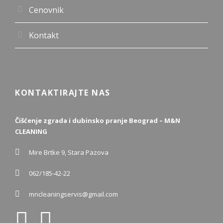
Cenovnik
Kontakt
KONTAKTIRAJTE NAS
Čišćenje zgrada i dubinsko pranje Beograd – M&N
CLEANING
Mire Brtke 9, Stara Pazova
062/185-42-22
mncleaningservis@gmail.com