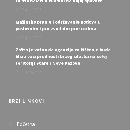
zaista nalazi u tkanini na kojoj spavate
29 Jula, 2026
Mašinsko pranje i održavanje podova u
poslovnim i proizvodnim prostorima
29 Jula, 2026
Zašto je važno da agencija za čišćenje bude
blizu vas: prednosti brzog izlaska na celoj
teritoriji Stare i Nove Pazove
26 Juna, 2026
BRZI LINKOVI
Početna