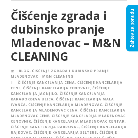
Čišćenje zgrada i
Zahtev za ponudu
dubinsko pranje
Mladenovac – M&N
CLEANING
BLOG
,
ČIŠĆENJE ZGRADA I DUBINSKO PRANJE
MLADENOVAC - M&N CLEANING
ČIŠĆENJE KANCELARIJA CENA
,
ČIŠĆENJE KANCELARIJA
CENE
,
ČIŠĆENJE KANCELARIJA CENOVNIK
,
ČIŠĆENJE
KANCELARIJA JAGNJILO
,
ČIŠĆENJE KANCELARIJA
KARAĐORĐEVA ULICA
,
ČIŠĆENJE KANCELARIJA MALA
IVANČA
,
ČIŠĆENJE KANCELARIJA MLADENOVAC
,
ČIŠĆENJE
KANCELARIJA MLADENOVAC CENA
,
ČIŠĆENJE KANCELARIJA
MLADENOVAC CENE
,
ČIŠĆENJE KANCELARIJA MLADENOVAC
CENOVNIK
,
ČIŠĆENJE KANCELARIJA MLADENOVAC CENTAR
,
ČIŠĆENJE KANCELARIJA RABROVAC
,
ČIŠĆENJE KANCELARIJA
RAJKOVAC
,
ČIŠĆENJE KANCELARIJA SELTERS
,
ČIŠĆENJE
KANCELARIJA SENAJA
,
ČIŠĆENJE KANCELARIJA ŠEPŠIN
,