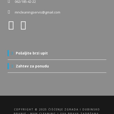
062/185-42-22
mncleaningservis@gmail.com
Pošaljite brzi upit
Zahtev za ponudu
COPYRIGHT © 2025 ČIŠĆENJE ZGRADA I DUBINSKO
PRANJE - M&N CLEANING | SVA PRAVA ZADRŽANA.