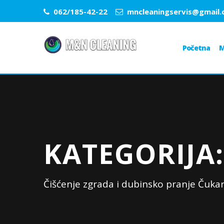
062/185-42-22
mncleaningservis@gmail
Početna
M
KATEGORIJA:
Čišćenje zgrada i dubinsko pranje Čuk