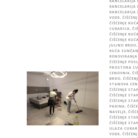
KANCELARIJA
KANCELARIJA
KANCELARIJA
VODE
,
ČIŠĆEN
ČIŠĆENJE KUĆ
CUKARICA
,
ČI
ČIŠĆENJE KUĆ
ČIŠĆENJE KUĆ
JULINO BRDO
,
KUĆA SUNČAN
RENOVIRANJA
ČIŠĆENJE PO
PROSTORA CU
CENOVNIK
,
ČI
BRDO
,
ČIŠĆEN
STANOVA CEN
ČIŠĆENJE STA
ČIŠĆENJE STA
ČIŠĆENJE STA
PADINA
,
ČIŠĆ
NASELJE
,
ČIŠĆ
ČIŠĆENJE ST
ČIŠĆENJE ST
ULAZA CUKAR
VODE
,
ČIŠĆEN