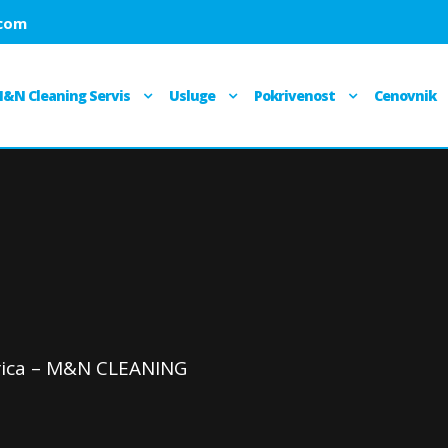
.com
&N Cleaning Servis
Usluge
Pokrivenost
Cenovnik
arica – M&N CLEANING