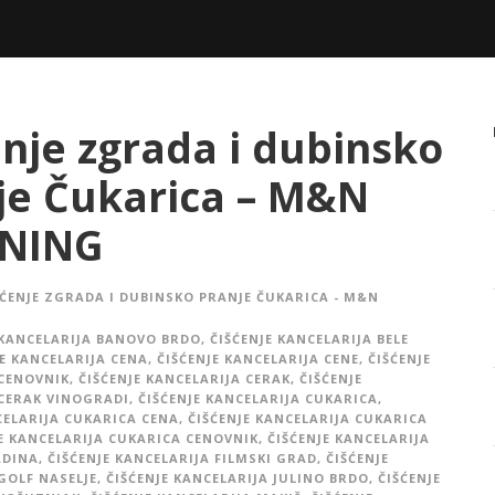
enje zgrada i dubinsko
je Čukarica – M&N
NING
ŠĆENJE ZGRADA I DUBINSKO PRANJE ČUKARICA - M&N
 KANCELARIJA BANOVO BRDO
,
ČIŠĆENJE KANCELARIJA BELE
JE KANCELARIJA CENA
,
ČIŠĆENJE KANCELARIJA CENE
,
ČIŠĆENJE
 CENOVNIK
,
ČIŠĆENJE KANCELARIJA CERAK
,
ČIŠĆENJE
CERAK VINOGRADI
,
ČIŠĆENJE KANCELARIJA CUKARICA
,
CELARIJA CUKARICA CENA
,
ČIŠĆENJE KANCELARIJA CUKARICA
E KANCELARIJA CUKARICA CENOVNIK
,
ČIŠĆENJE KANCELARIJA
ADINA
,
ČIŠĆENJE KANCELARIJA FILMSKI GRAD
,
ČIŠĆENJE
GOLF NASELJE
,
ČIŠĆENJE KANCELARIJA JULINO BRDO
,
ČIŠĆENJE