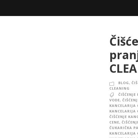
Čišć
pran
CLEA
BLOG
,
ČI
CLEANING
ČIŠĆENJE
VODE
,
ČIŠĆEN
KANCELARIJA
KANCELARIJA 
ČIŠĆENJE KAN
CENE
,
ČIŠĆENJ
ČUKARIČKA P
KANCELARIJA 