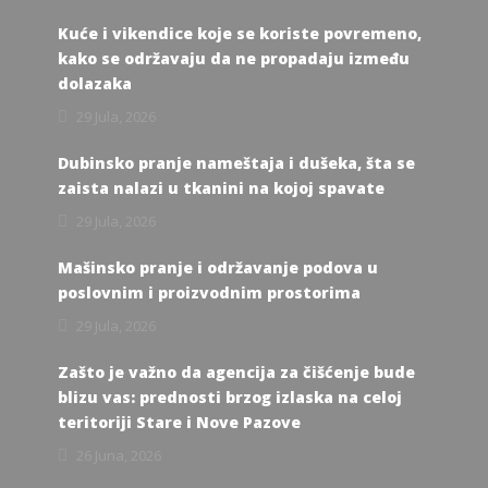
Kuće i vikendice koje se koriste povremeno,
kako se održavaju da ne propadaju između
dolazaka
29 Jula, 2026
Dubinsko pranje nameštaja i dušeka, šta se
zaista nalazi u tkanini na kojoj spavate
29 Jula, 2026
Mašinsko pranje i održavanje podova u
poslovnim i proizvodnim prostorima
29 Jula, 2026
Zašto je važno da agencija za čišćenje bude
blizu vas: prednosti brzog izlaska na celoj
teritoriji Stare i Nove Pazove
26 Juna, 2026