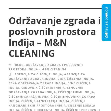
Zahtev za ponudu
Održavanje zgrada i
poslovnih prostora
Inđija – M&N
CLEANING
BLOG
,
ODRŽAVANJE ZGRADA I POSLOVNIH
PROSTORA INĐIJA - M&N CLEANING
AGENCIJA ZA ČIŠĆENJE INĐIJA
,
AGENCIJA ZA
ODRŽAVANJE ZGRADA INĐIJA
,
CENA ČIŠĆENJA INĐIJA
,
CENA ODRŽAVANJA ZGRADA INĐIJA
,
CENE ČIŠĆENJA
INĐIJA
,
CENOVNIK ČIŠĆENJA INĐIJA
,
CENOVNIK
ODRŽAVANJA ZGRADA INĐIJA
,
ČIŠĆENJE FIRMI INĐIJA
,
ČIŠĆENJE GARAŽA INĐIJA
,
ČIŠĆENJE HODNIKA ZGRADA
INĐIJA
,
ČIŠĆENJE KANCELARIJA INĐIJA
,
ČIŠĆENJE
KANCELARIJSKIH PROSTORA INĐIJA
,
ČIŠĆENJE LOKALA
INĐIJA
,
ČIŠĆENJE OBJEKATA INĐIJA
,
ČIŠĆENJE POSLOVNIH