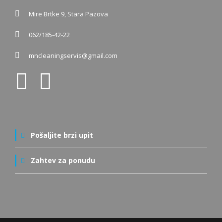
Mire Brtke 9, Stara Pazova
062/185-42-22
mncleaningservis@gmail.com
Pošaljite brzi upit
Zahtev za ponudu