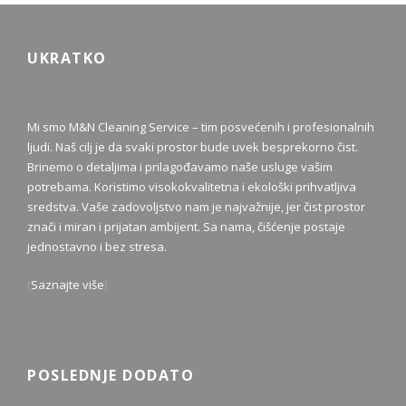
UKRATKO
Mi smo M&N Cleaning Service – tim posvećenih i profesionalnih
ljudi. Naš cilj je da svaki prostor bude uvek besprekorno čist.
Brinemo o detaljima i prilagođavamo naše usluge vašim
potrebama. Koristimo visokokvalitetna i ekološki prihvatljiva
sredstva. Vaše zadovoljstvo nam je najvažnije, jer čist prostor
znači i miran i prijatan ambijent. Sa nama, čišćenje postaje
jednostavno i bez stresa.
[
Saznajte više
]
POSLEDNJE DODATO